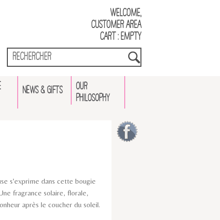
Welcome,
Customer Area
Cart : empty
E
OUR
NEWS & GIFTS
PHILOSOPHY
use s'exprime dans cette bougie
Une fragrance solaire, florale,
nheur après le coucher du soleil.