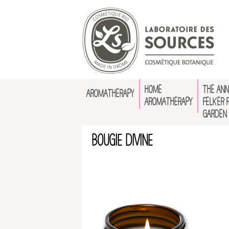
HOME
THE ANN
AROMATHERAPY
AROMATHERAPY
FELKER 
GARDEN
Bougie Divine