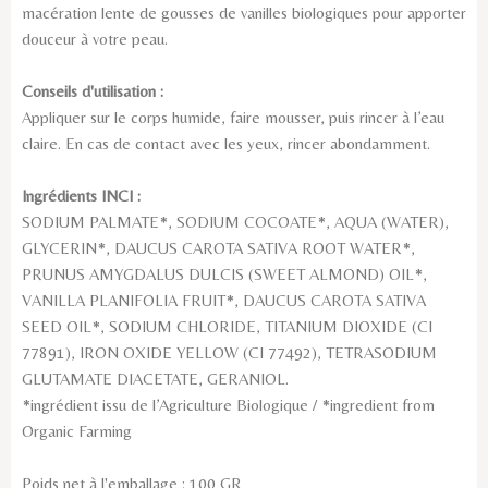
macération lente de gousses de vanilles biologiques pour apporter
douceur à votre peau.
Conseils d'utilisation :
Appliquer sur le corps humide, faire mousser, puis rincer à l’eau
claire. En cas de contact avec les yeux, rincer abondamment.
Ingrédients INCI :
SODIUM PALMATE*, SODIUM COCOATE*, AQUA (WATER),
GLYCERIN*, DAUCUS CAROTA SATIVA ROOT WATER*,
PRUNUS AMYGDALUS DULCIS (SWEET ALMOND) OIL*,
VANILLA PLANIFOLIA FRUIT*, DAUCUS CAROTA SATIVA
SEED OIL*, SODIUM CHLORIDE, TITANIUM DIOXIDE (CI
77891), IRON OXIDE YELLOW (CI 77492), TETRASODIUM
GLUTAMATE DIACETATE, GERANIOL.
*ingrédient issu de l’Agriculture Biologique / *ingredient from
Organic Farming
Poids net à l'emballage : 100 GR