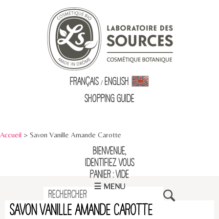
Français
English
/
Shopping Guid
e
Accueil
> Savon Vanille Amande Carotte
Bienvenue,
identifiez vous
Panier : vide
☰ MENU
Savon Vanille Amande Carotte