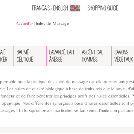
Français
English
Shopping Guid
e
/
Accueil
> Huiles de Massage
AIE
BAUME
LAVANDE, LAIT
ASCENTICAL
SAVONS
LKER
CELTIQUE
ÂNESSE
HOMMES
VÉGÉTAUX
ispensable pour la pratique des soins de massage car elle permet aux gest
. Les huiles de qualité biologique à base de fruits tels que le noyau d'ab
ndeur et de faire pénétrer les principes actifs des huiles essentielles. P
érapeutique. Nos différentes synergies à base d'huiles essentielles sont pr
ssages ! Et lorsqu'un besoin particulier se fait sentir, l'huile non parfu