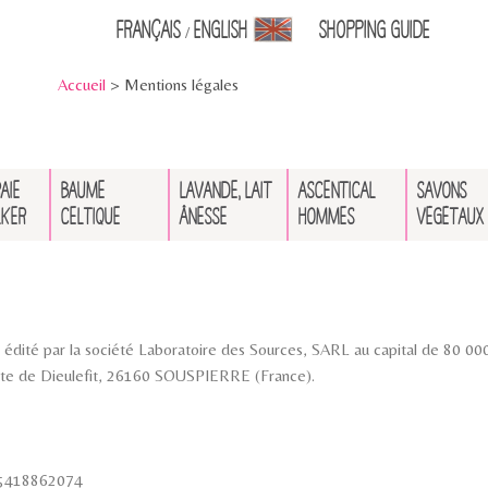
Français
English
Shopping Guid
e
/
Accueil
> Mentions légales
AIE
BAUME
LAVANDE, LAIT
ASCENTICAL
SAVONS
LKER
CELTIQUE
ÂNESSE
HOMMES
VÉGÉTAUX
 édité par la société Laboratoire des Sources, SARL au capital de 80 0
 Route de Dieulefit, 26160 SOUSPIERRE (France).
25418862074