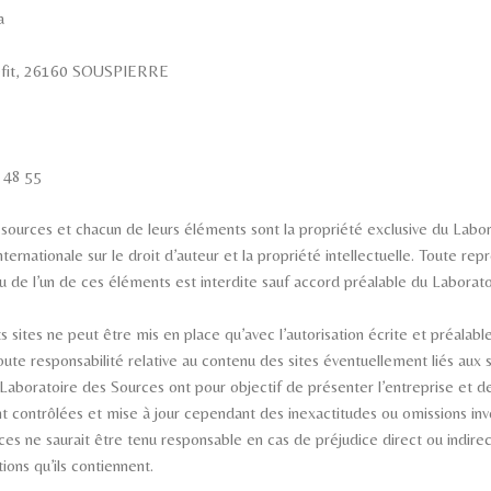
a
lefit, 26160 SOUSPIERRE
2 48 55
 sources et chacun de leurs éléments sont la propriété exclusive du Labo
internationale sur le droit d’auteur et la propriété intellectuelle. Toute r
ou de l’un de ces éléments est interdite sauf accord préalable du Laborat
s sites ne peut être mis en place qu’avec l’autorisation écrite et préalab
ute responsabilité relative au contenu des sites éventuellement liés aux s
 Laboratoire des Sources ont pour objectif de présenter l’entreprise et de
t contrôlées et mise à jour cependant des inexactitudes ou omissions inv
es ne saurait être tenu responsable en cas de préjudice direct ou indirec
tions qu’ils contiennent.