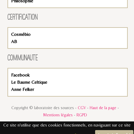
Philosophie
CERTIFICATION
Cosmébio
AB
COMMUNAUTÉ
Facebook
Le Baume Celtique
Anne Felker
Copyright © laboratoire des sources -
CGV
-
Haut de la page
-
Mentions légales
-
RGPD
Ce site n'utilise que des cookies fonctionnels, en naviguant sur ce site