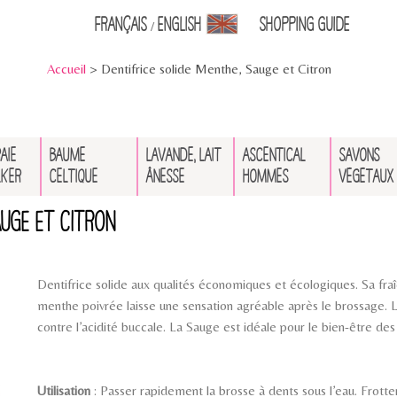
Français
English
Shopping Guid
e
/
Accueil
> Dentifrice solide Menthe, Sauge et Citron
AIE
BAUME
LAVANDE, LAIT
ASCENTICAL
SAVONS
LKER
CELTIQUE
ÂNESSE
HOMMES
VÉGÉTAUX
auge et Citron
Dentifrice solide aux qualités économiques et écologiques. Sa fra
menthe poivrée laisse une sensation agréable après le brossage. Le
contre l’acidité buccale. La Sauge est idéale pour le bien-être des
Utilisation
: Passer rapidement la brosse à dents sous l’eau. Frotter