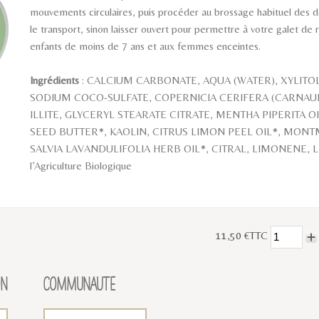
mouvements circulaires, puis procéder au brossage habituel des d
le transport, sinon laisser ouvert pour permettre à votre galet de 
enfants de moins de 7 ans et aux femmes enceintes.
Ingrédients
: CALCIUM CARBONATE, AQUA (WATER), XYLITOL
SODIUM COCO-SULFATE, COPERNICIA CERIFERA (CARNAUB
ILLITE, GLYCERYL STEARATE CITRATE, MENTHA PIPERITA
SEED BUTTER*, KAOLIN, CITRUS LIMON PEEL OIL*, MONT
SALVIA LAVANDULIFOLIA HERB OIL*, CITRAL, LIMONENE, LINA
l’Agriculture Biologique
11,50 €TTC
ON
COMMUNAUTÉ