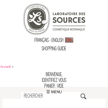
Français
English
/
Shopping Guid
e
Accueil
>
Bienvenue,
identifiez vous
Panier : vide
☰ MENU