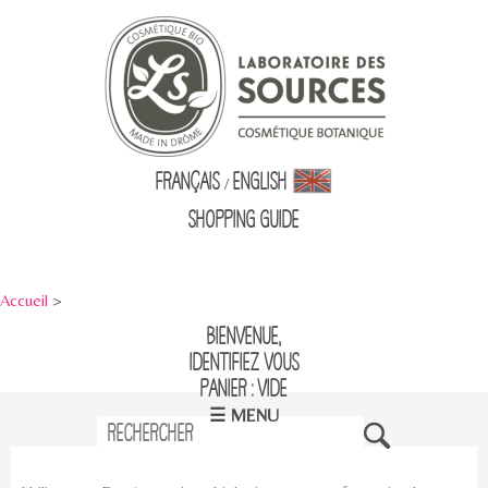
Français
English
/
Shopping Guid
e
Accueil
>
Bienvenue,
identifiez vous
Panier : vide
☰ MENU