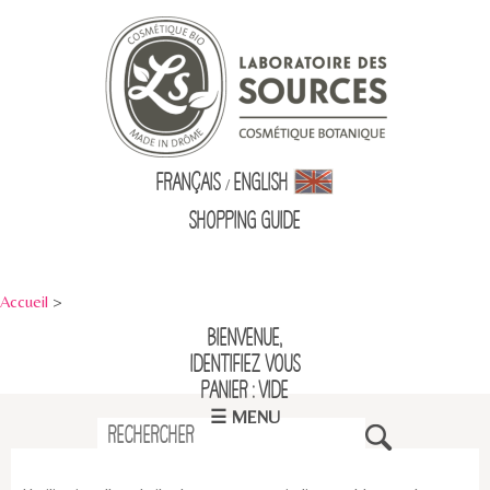
Français
English
/
Shopping Guid
e
Accueil
>
Bienvenue,
identifiez vous
Panier : vide
☰ MENU